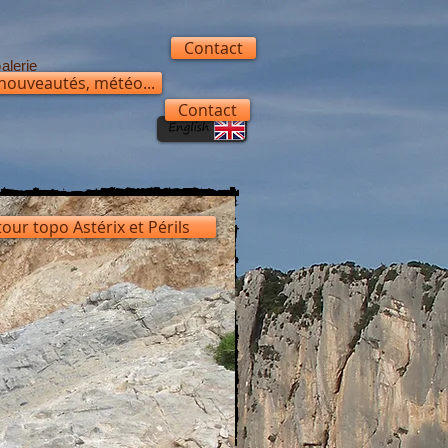
Contact
alerie
 nouveautés, météo...
Contact
our topo Astérix et Périls