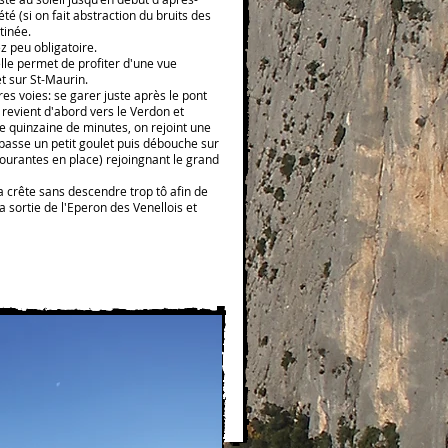
té (si on fait abstraction du bruits des
tinée.
z peu obligatoire.
lle permet de profiter d'une vue
t sur St-Maurin.
s voies: se garer juste après le pont
revient d'abord vers le Verdon et
e quinzaine de minutes, on rejoint une
passe un petit goulet puis débouche sur
ourantes en place) rejoingnant le grand
 crête sans descendre trop tô afin de
a sortie de l'Eperon des Venellois et