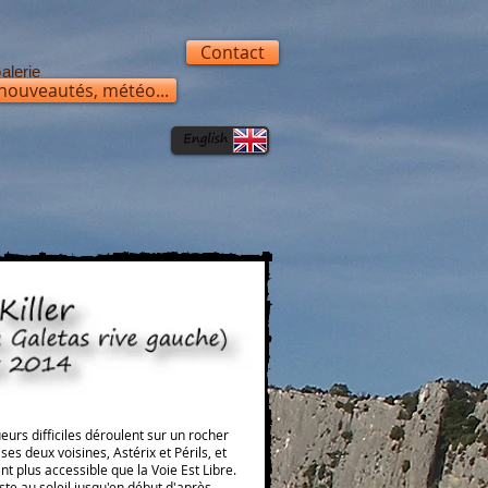
Contact
alerie
 nouveautés, météo...
ueurs difficiles déroulent sur un rocher
ses deux voisines, Astérix et Périls, et
t plus accessible que la Voie Est Libre.
te au soleil jusqu'en début d'après-