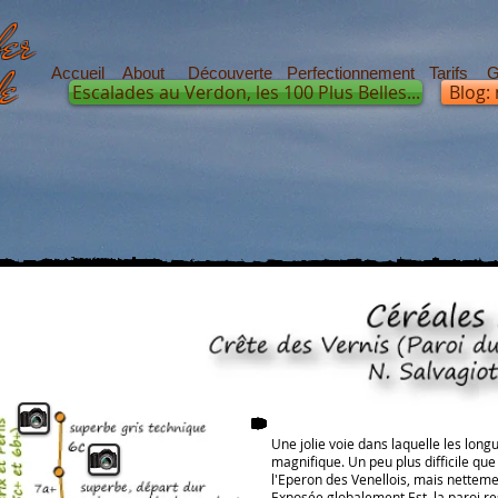
er
de
Accueil
About
Découverte
Perfectionnement
Tarifs
G
Escalades au Verdon, les 100 Plus Belles...
Blog:
Une jolie voie dans laquelle les long
magnifique. Un peu plus difficile que 
l'Eperon des Venellois, mais nettemen
Exposée globalement Est, la paroi res